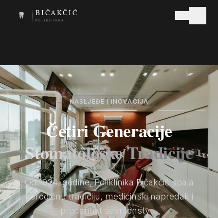
BIČAKČIĆ
BS
POLIKLINIKA
NASLJEĐE I INOVACIJA
Četiri Generacije
Stomatološke Tradicije
Od 1924. godine, Poliklinika Bičakčić spaja
porodičnu tradiciju, medicinski napredak i
predanost savršenstvu.