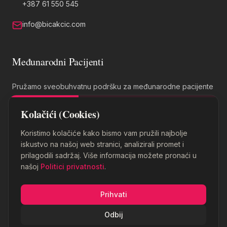
+387 61 550 545
info@bicakcic.com
Međunarodni Pacijenti
Pružamo sveobuhvatnu podršku za međunarodne pacijente
na pet jezika.
Kolačići (Cookies)
Koristimo kolačiće kako bismo vam pružili najbolje
iskustvo na našoj web stranici, analizirali promet i
prilagodili sadržaj. Više informacija možete pronaći u
našoj
Politici privatnosti
.
© 1924-2026 Poliklinika Bičakčić. Sva prava zadržana.
Prihvati
POLITIKA PRIVATNOSTI
USLOVI KORIŠTENJA
Odbij