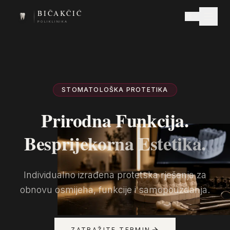
BIČAKČIĆ
BS
POLIKLINIKA
STOMATOLOŠKA PROTETIKA
Prirodna Funkcija.
Besprijekorna Estetika.
Individualno izrađena protetska rješenja za
obnovu osmijeha, funkcije i samopouzdanja.
ZATRAŽITE TERMIN